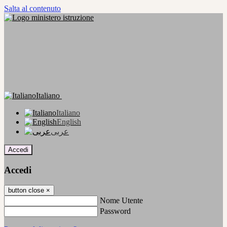
Salta al contenuto
Italiano
Italiano
English
عربى
Accedi
Accedi
button close
×
Nome Utente
Password