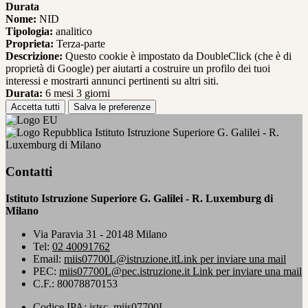
Durata
Nome:
NID
Tipologia:
analitico
Proprieta:
Terza-parte
Descrizione:
Questo cookie è impostato da DoubleClick (che è di
proprietà di Google) per aiutarti a costruire un profilo dei tuoi
interessi e mostrarti annunci pertinenti su altri siti.
Durata:
6 mesi 3 giorni
Accetta tutti
Salva le preferenze
Istituto Istruzione Superiore G. Galilei - R.
Luxemburg di Milano
Contatti
Istituto Istruzione Superiore G. Galilei - R. Luxemburg di
Milano
Via Paravia 31 - 20148 Milano
Tel:
02 40091762
Email:
miis07700L@istruzione.it
Link per inviare una mail
PEC:
miis07700L@pec.istruzione.it
Link per inviare una mail
C.F.: 80078870153
Codice IPA: istsc_miis07700L