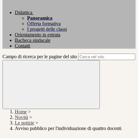
Didattica
Panoramica
Offerta formativa
I progetti delle classi
Orientamento in entrata
Bacheca sindacale
Contatti
Campo di ricerca per le pagine del sito
Home
>
Novità
>
Le notizie
>
Avviso pubblico per l'individuazione di quattro docenti