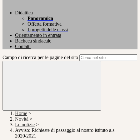
Didattica
Panoramica
Offerta formativa
I progetti delle classi
Orientamento in entrata
Bacheca sindacale
Contatti
Campo di ricerca per le pagine del sito
Home
>
Novità
>
Le notizie
>
Avviso: Richieste di passaggio al nostro istituto a.s.
2020/2021