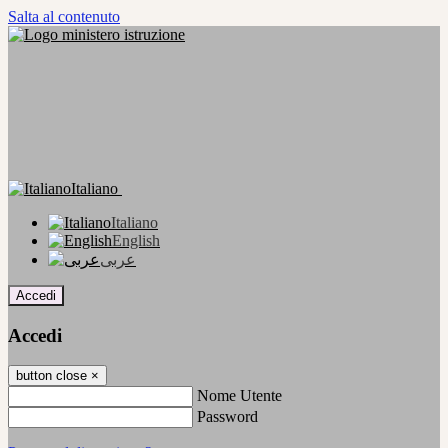
Salta al contenuto
Italiano
Italiano
English
عربى
Accedi
Accedi
button close
×
Nome Utente
Password