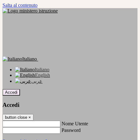
Salta al contenuto
Italiano
Italiano
English
عربى
Accedi
Accedi
button close
×
Nome Utente
Password