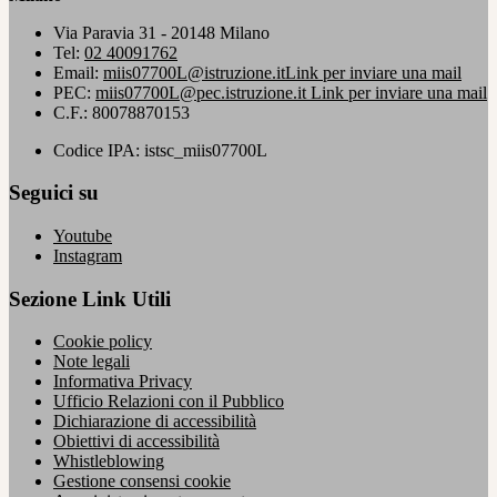
Via Paravia 31 - 20148 Milano
Tel:
02 40091762
Email:
miis07700L@istruzione.it
Link per inviare una mail
PEC:
miis07700L@pec.istruzione.it
Link per inviare una mail
C.F.: 80078870153
Codice IPA: istsc_miis07700L
Seguici su
Youtube
Instagram
Sezione Link Utili
Cookie policy
Note legali
Informativa Privacy
Ufficio Relazioni con il Pubblico
Dichiarazione di accessibilità
Obiettivi di accessibilità
Whistleblowing
Gestione consensi cookie