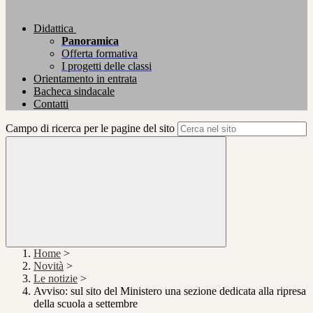
Didattica
Panoramica
Offerta formativa
I progetti delle classi
Orientamento in entrata
Bacheca sindacale
Contatti
Campo di ricerca per le pagine del sito
Home
>
Novità
>
Le notizie
>
Avviso: sul sito del Ministero una sezione dedicata alla ripresa
della scuola a settembre