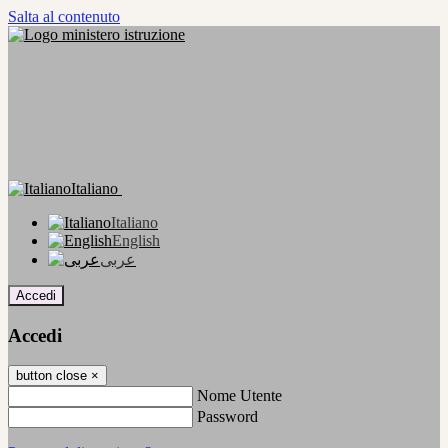
Salta al contenuto
Italiano
Italiano
English
عربى
Accedi
Accedi
button close
×
Nome Utente
Password