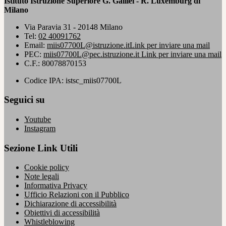
Istituto Istruzione Superiore G. Galilei - R. Luxemburg di
Milano
Via Paravia 31 - 20148 Milano
Tel:
02 40091762
Email:
miis07700L@istruzione.it
Link per inviare una mail
PEC:
miis07700L@pec.istruzione.it
Link per inviare una mail
C.F.: 80078870153
Codice IPA: istsc_miis07700L
Seguici su
Youtube
Instagram
Sezione Link Utili
Cookie policy
Note legali
Informativa Privacy
Ufficio Relazioni con il Pubblico
Dichiarazione di accessibilità
Obiettivi di accessibilità
Whistleblowing