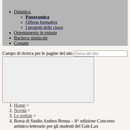
Didattica
Panoramica
Offerta formativa
I progetti delle classi
Orientamento in entrata
Bacheca sindacale
Contatti
Campo di ricerca per le pagine del sito
Home
>
Novità
>
Le notizie
>
Borsa di Studio Andrea Benna – 8^ edizione Concorso
artistico-letterario per gli studenti del Gali-Lux