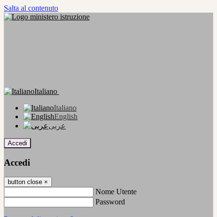
Salta al contenuto
Italiano
Italiano
English
عربى
Accedi
Accedi
button close
×
Nome Utente
Password