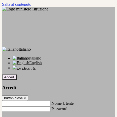
Salta al contenuto
Italiano
Italiano
English
عربى
Accedi
Accedi
button close
×
Nome Utente
Password