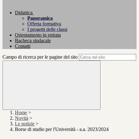
Didattica
Panoramica
Offerta formativa
I progetti delle classi
Orientamento in entrata
Bacheca sindacale
Contatti
Campo di ricerca per le pagine del sito
Home
>
Novità
>
Le notizie
>
Borse di studio per l'Università - a.a. 2023/2024