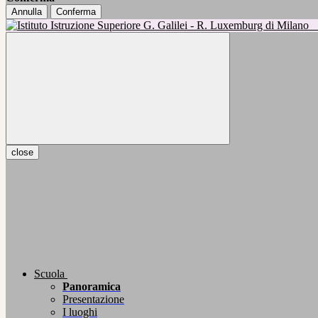
Annulla
Conferma
close
Scuola
Panoramica
Presentazione
I luoghi