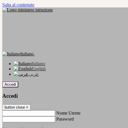
Salta al contenuto
Italiano
Italiano
English
عربى
Accedi
Accedi
button close
×
Nome Utente
Password