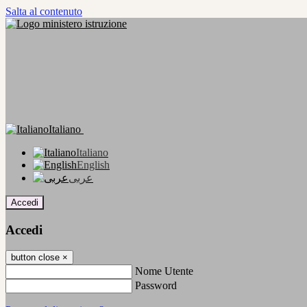
Salta al contenuto
Italiano
Italiano
English
عربى
Accedi
Accedi
button close
×
Nome Utente
Password