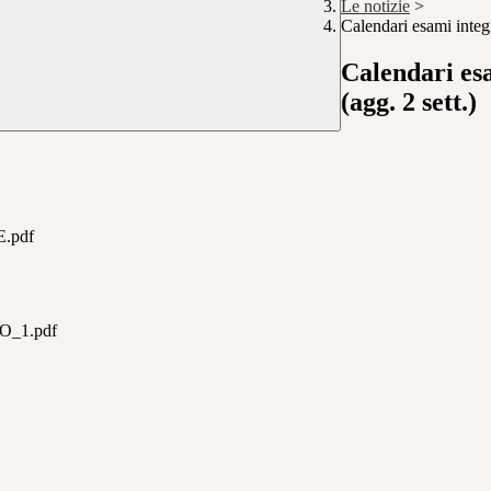
Le notizie
>
Calendari esami integr
Calendari esa
(agg. 2 sett.)
.pdf
_1.pdf