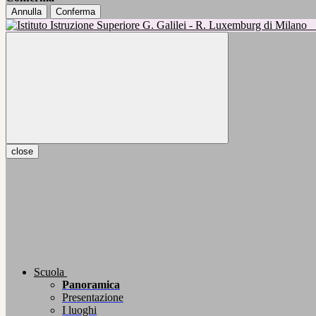
Annulla
Conferma
close
Scuola
Panoramica
Presentazione
I luoghi