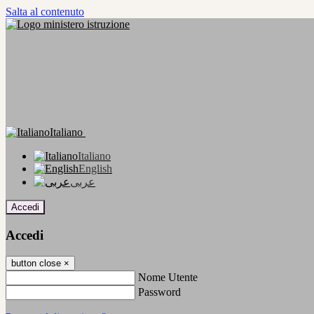
Salta al contenuto
Italiano
Italiano
English
عربى
Accedi
Accedi
button close
×
Nome Utente
Password