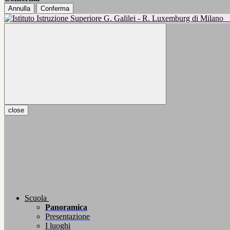
Annulla
Conferma
close
Scuola
Panoramica
Presentazione
I luoghi