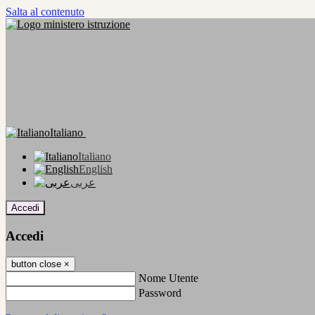
Salta al contenuto
Italiano
Italiano
English
عربى
Accedi
Accedi
button close
×
Nome Utente
Password