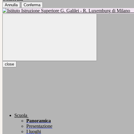
Annulla
Conferma
close
Scuola
Panoramica
Presentazione
I luoghi