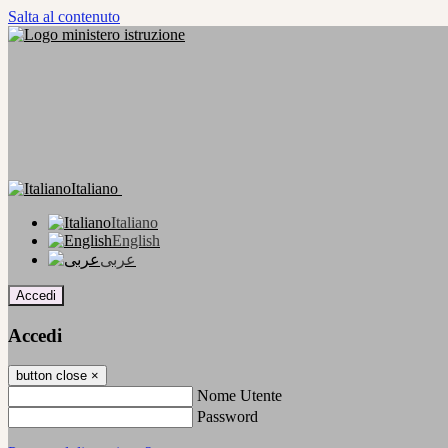
Salta al contenuto
Italiano
Italiano
English
عربى
Accedi
Accedi
button close
×
Nome Utente
Password