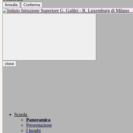
Annulla
Conferma
close
Scuola
Panoramica
Presentazione
I luoghi