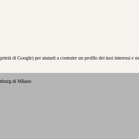
à di Google) per aiutarti a costruire un profilo dei tuoi interessi e most
emburg di Milano
o