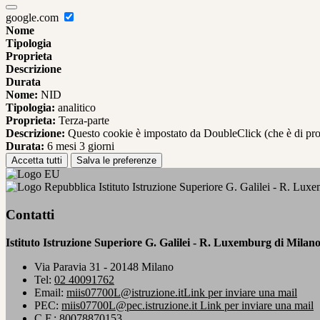
google.com
Nome
Tipologia
Proprieta
Descrizione
Durata
Nome:
NID
Tipologia:
analitico
Proprieta:
Terza-parte
Descrizione:
Questo cookie è impostato da DoubleClick (che è di propriet
Durata:
6 mesi 3 giorni
Accetta tutti
Salva le preferenze
Istituto Istruzione Superiore G. Galilei - R. Lux
Contatti
Istituto Istruzione Superiore G. Galilei - R. Luxemburg di Milan
Via Paravia 31 - 20148 Milano
Tel:
02 40091762
Email:
miis07700L@istruzione.it
Link per inviare una mail
PEC:
miis07700L@pec.istruzione.it
Link per inviare una mail
C.F.: 80078870153