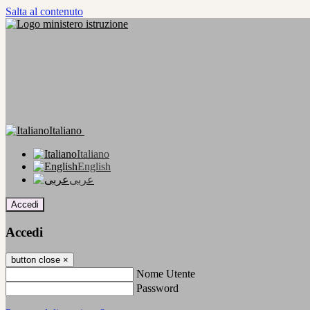
Salta al contenuto
Italiano
Italiano
English
عربى
Accedi
Accedi
button close
×
Nome Utente
Password