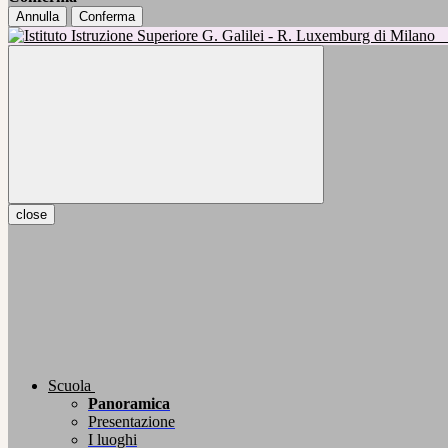
Annulla
Conferma
close
Scuola
Panoramica
Presentazione
I luoghi