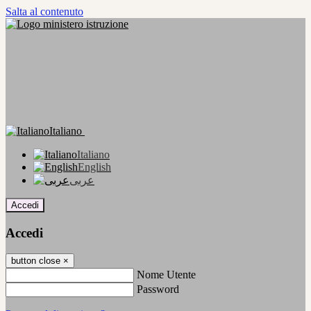
Salta al contenuto
Italiano
Italiano
English
عربى
Accedi
Accedi
button close
×
Nome Utente
Password