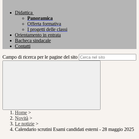
Didattica
Panoramica
Offerta formativa
I progetti delle classi
Orientamento in entrata
Bacheca sindacale
Contatti
Campo di ricerca per le pagine del sito
Home
>
Novità
>
Le notizie
>
Calendario scrutini Esami candidati esterni - 28 maggio 2025