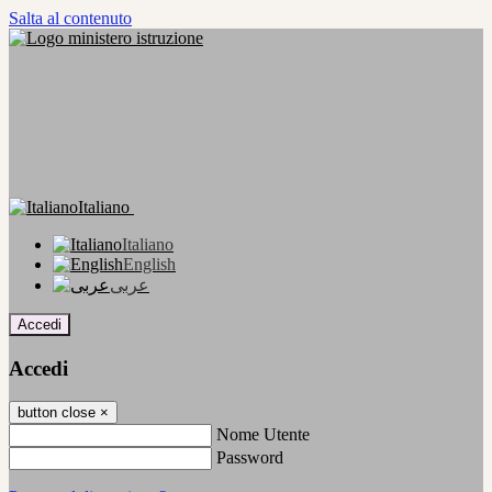
Salta al contenuto
Italiano
Italiano
English
عربى
Accedi
Accedi
button close
×
Nome Utente
Password