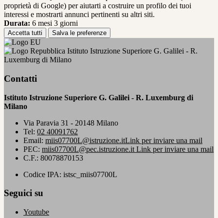
proprietà di Google) per aiutarti a costruire un profilo dei tuoi
interessi e mostrarti annunci pertinenti su altri siti.
Durata:
6 mesi 3 giorni
Accetta tutti
Salva le preferenze
Istituto Istruzione Superiore G. Galilei - R.
Luxemburg di Milano
Contatti
Istituto Istruzione Superiore G. Galilei - R. Luxemburg di
Milano
Via Paravia 31 - 20148 Milano
Tel:
02 40091762
Email:
miis07700L@istruzione.it
Link per inviare una mail
PEC:
miis07700L@pec.istruzione.it
Link per inviare una mail
C.F.: 80078870153
Codice IPA: istsc_miis07700L
Seguici su
Youtube