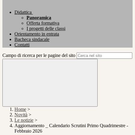
Didattica
Panoramica
Offerta formativa
I progetti delle classi
Orientamento in entrata
Bacheca sindacale
Contatti
Campo di ricerca per le pagine del sito
Home
>
Novità
>
Le notizie
>
Aggiornamento _ Calendario Scrutini Primo Quadrimestre -
Febbraio 2026