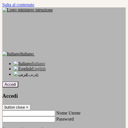
Salta al contenuto
Italiano
Italiano
English
عربى
Accedi
Accedi
button close
×
Nome Utente
Password