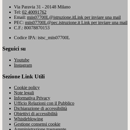
Via Paravia 31 - 20148 Milano
Tel:
02 40091762
Email:
miis07700L@istruzione.it
Link per inviare una mail
PEC:
miis07700L@pec.istruzione.it
Link per inviare una mail
C.F.: 80078870153
Codice IPA: istsc_miis07700L
Seguici su
Youtube
Instagram
Sezione Link Utili
Cookie policy
Note legali
Informativa Privacy
Ufficio Relazioni con il Pubblico
Dichiarazione di accessibilità
Obiettivi di accessibilità
Whistleblowing
Gestione consensi cookie
Amministrazione trasparente