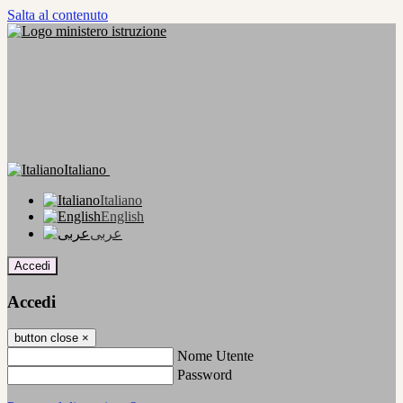
Salta al contenuto
Italiano
Italiano
English
عربى
Accedi
Accedi
button close
×
Nome Utente
Password