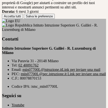
proprietà di Google) per aiutarti a costruire un profilo dei tuoi
interessi e mostrarti annunci pertinenti su altri siti.
Durata:
6 mesi 3 giorni
Accetta tutti
Salva le preferenze
Istituto Istruzione Superiore G. Galilei - R.
Luxemburg di Milano
Contatti
Istituto Istruzione Superiore G. Galilei - R. Luxemburg di
Milano
Via Paravia 31 - 20148 Milano
Tel:
02 40091762
Email:
miis07700L@istruzione.it
Link per inviare una mail
PEC:
miis07700L@pec.istruzione.it
Link per inviare una mail
C.F.: 80078870153
Codice IPA: istsc_miis07700L
Seguici su
Youtube