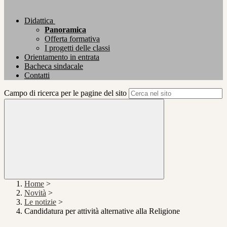
Didattica
Panoramica
Offerta formativa
I progetti delle classi
Orientamento in entrata
Bacheca sindacale
Contatti
Campo di ricerca per le pagine del sito
Home
>
Novità
>
Le notizie
>
Candidatura per attività alternative alla Religione