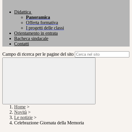
Didattica
Panoramica
Offerta formativa
I progetti delle classi
Orientamento in entrata
Bacheca sindacale
Contatti
Campo di ricerca per le pagine del sito
Home
>
Novità
>
Le notizie
>
Celebrazione Giornata della Memoria