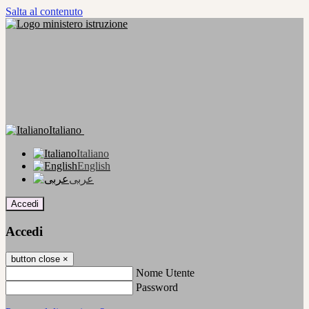
Salta al contenuto
Italiano
Italiano
English
عربى
Accedi
Accedi
button close
×
Nome Utente
Password