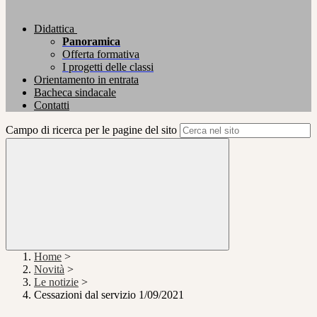
Didattica
Panoramica
Offerta formativa
I progetti delle classi
Orientamento in entrata
Bacheca sindacale
Contatti
Campo di ricerca per le pagine del sito
Home
>
Novità
>
Le notizie
>
Cessazioni dal servizio 1/09/2021