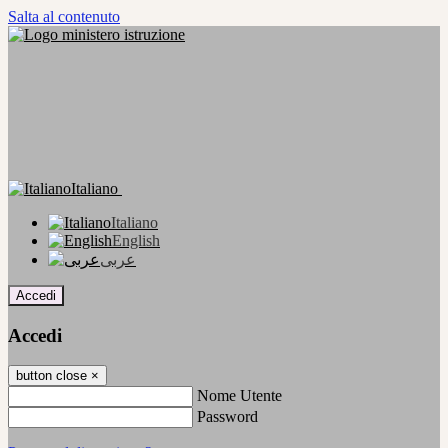
Salta al contenuto
Italiano
Italiano
English
عربى
Accedi
Accedi
button close
×
Nome Utente
Password