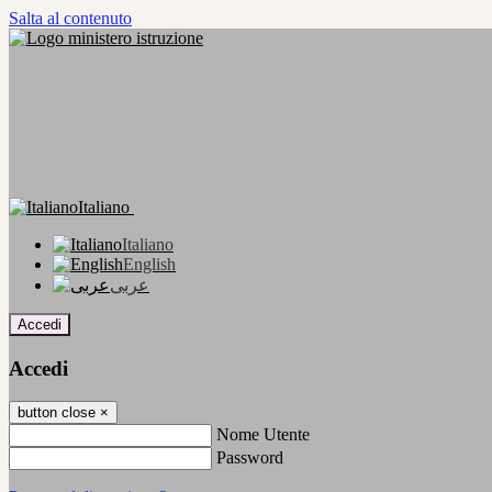
Salta al contenuto
Italiano
Italiano
English
عربى
Accedi
Accedi
button close
×
Nome Utente
Password