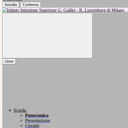
Annulla
Conferma
close
Scuola
Panoramica
Presentazione
I luoghi