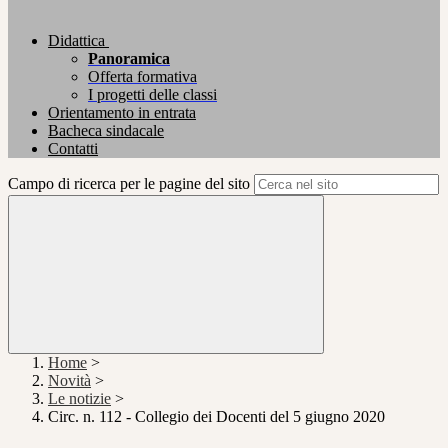
Didattica
Panoramica
Offerta formativa
I progetti delle classi
Orientamento in entrata
Bacheca sindacale
Contatti
Campo di ricerca per le pagine del sito
Home
>
Novità
>
Le notizie
>
Circ. n. 112 - Collegio dei Docenti del 5 giugno 2020