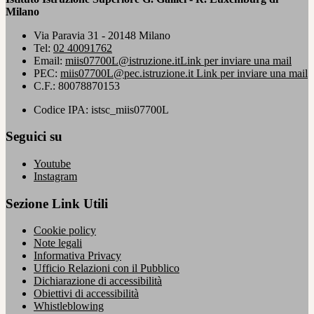
Milano
Via Paravia 31 - 20148 Milano
Tel:
02 40091762
Email:
miis07700L@istruzione.it
Link per inviare una mail
PEC:
miis07700L@pec.istruzione.it
Link per inviare una mail
C.F.: 80078870153
Codice IPA: istsc_miis07700L
Seguici su
Youtube
Instagram
Sezione Link Utili
Cookie policy
Note legali
Informativa Privacy
Ufficio Relazioni con il Pubblico
Dichiarazione di accessibilità
Obiettivi di accessibilità
Whistleblowing