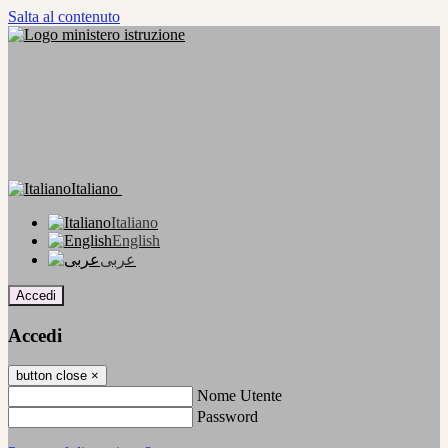
Salta al contenuto
Italiano
Italiano
English
عربى
Accedi
Accedi
button close
×
Nome Utente
Password