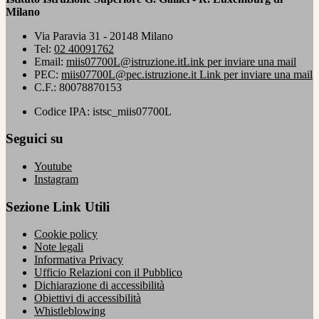
Milano
Via Paravia 31 - 20148 Milano
Tel:
02 40091762
Email:
miis07700L@istruzione.it
Link per inviare una mail
PEC:
miis07700L@pec.istruzione.it
Link per inviare una mail
C.F.: 80078870153
Codice IPA: istsc_miis07700L
Seguici su
Youtube
Instagram
Sezione Link Utili
Cookie policy
Note legali
Informativa Privacy
Ufficio Relazioni con il Pubblico
Dichiarazione di accessibilità
Obiettivi di accessibilità
Whistleblowing