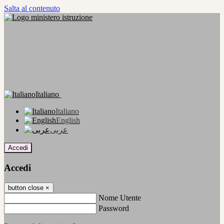
Salta al contenuto
Italiano
Italiano
English
عربى
Accedi
Accedi
button close
×
Nome Utente
Password