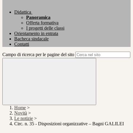
Didattica
Panoramica
Offerta formativa
I progetti delle classi
Orientamento in entrata
Bacheca sindacale
Contatti
Campo di ricerca per le pagine del sito
Home
>
Novità
>
Le notizie
>
Circ. n. 35 - Disposizioni organizzative – Bagni GALILEI