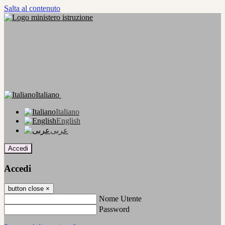
Salta al contenuto
Italiano
Italiano
English
عربى
Accedi
Accedi
button close
×
Nome Utente
Password