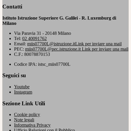
Contatti
Istituto Istruzione Superiore G. Galilei - R. Luxemburg di
Milano
Via Paravia 31 - 20148 Milano
Tel:
02 40091762
Email:
miis07700L@istruzione.it
Link per inviare una mail
PEC:
miis07700L@pec.istruzione.it
Link per inviare una mail
C.F.: 80078870153
Codice IPA: istsc_miis07700L
Seguici su
Youtube
Instagram
Sezione Link Utili
Cookie policy
Note legali
Informativa Privacy
Ufficio Relazioni con il Pubblico