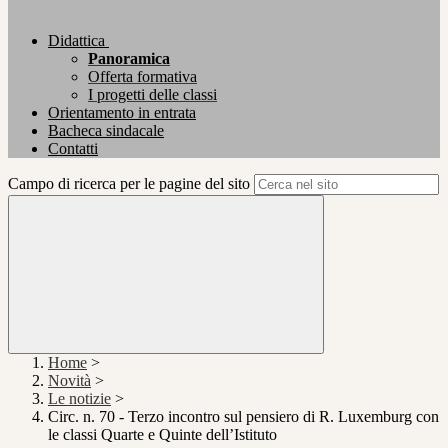
Didattica
Panoramica
Offerta formativa
I progetti delle classi
Orientamento in entrata
Bacheca sindacale
Contatti
Campo di ricerca per le pagine del sito
Home
>
Novità
>
Le notizie
>
Circ. n. 70 - Terzo incontro sul pensiero di R. Luxemburg con
le classi Quarte e Quinte dell’Istituto