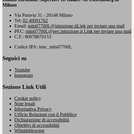
Milano
Via Paravia 31 - 20148 Milano
Tel:
02 40091762
Email:
miis07700L@istruzione.it
Link per inviare una mail
PEC:
miis07700L@pec.istruzione.it
Link per inviare una mail
C.F.: 80078870153
Codice IPA: istsc_miis07700L
Seguici su
Youtube
Instagram
Sezione Link Utili
Cookie policy
Note legali
Informativa Privacy
Ufficio Relazioni con il Pubblico
Dichiarazione di accessibilità
Obiettivi di accessibilità
Whistleblowing