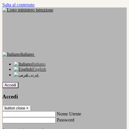
Salta al contenuto
Italiano
Italiano
English
عربى
Accedi
Accedi
button close
×
Nome Utente
Password