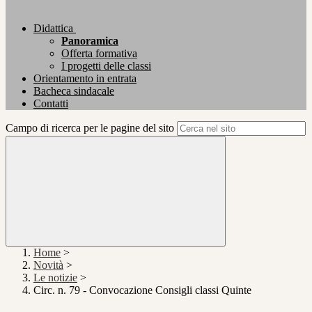
Didattica
Panoramica
Offerta formativa
I progetti delle classi
Orientamento in entrata
Bacheca sindacale
Contatti
Campo di ricerca per le pagine del sito
Home
>
Novità
>
Le notizie
>
Circ. n. 79 - Convocazione Consigli classi Quinte