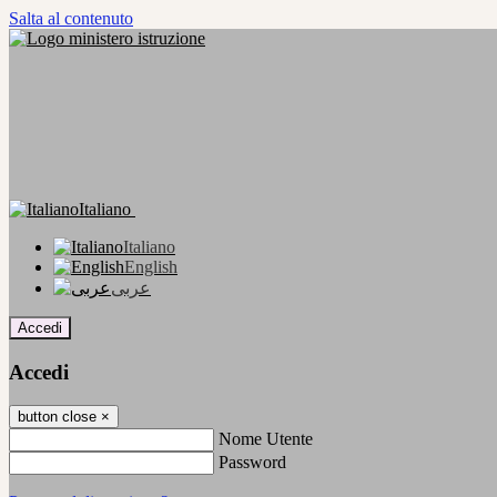
Salta al contenuto
Italiano
Italiano
English
عربى
Accedi
Accedi
button close
×
Nome Utente
Password