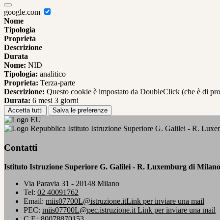
google.com
Nome
Tipologia
Proprieta
Descrizione
Durata
Nome:
NID
Tipologia:
analitico
Proprieta:
Terza-parte
Descrizione:
Questo cookie è impostato da DoubleClick (che è di propriet
Durata:
6 mesi 3 giorni
Accetta tutti
Salva le preferenze
Istituto Istruzione Superiore G. Galilei - R. Lux
Contatti
Istituto Istruzione Superiore G. Galilei - R. Luxemburg di Milan
Via Paravia 31 - 20148 Milano
Tel:
02 40091762
Email:
miis07700L@istruzione.it
Link per inviare una mail
PEC:
miis07700L@pec.istruzione.it
Link per inviare una mail
C.F.: 80078870153