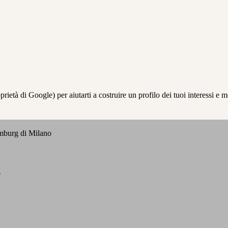
à di Google) per aiutarti a costruire un profilo dei tuoi interessi e most
emburg di Milano
o