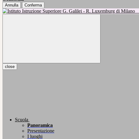
Annulla
Conferma
close
Scuola
Panoramica
Presentazione
I luoghi