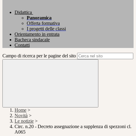
Didattica
Panoramica
Offerta formativa
I progetti delle classi
Orientamento in entrata
Bacheca sindacale
Contatti
Campo di ricerca per le pagine del sito
Home
>
Novità
>
Le notizie
>
Circ. n.20 - Decreto assegnazione a supplenza di spezzoni cl.
A065