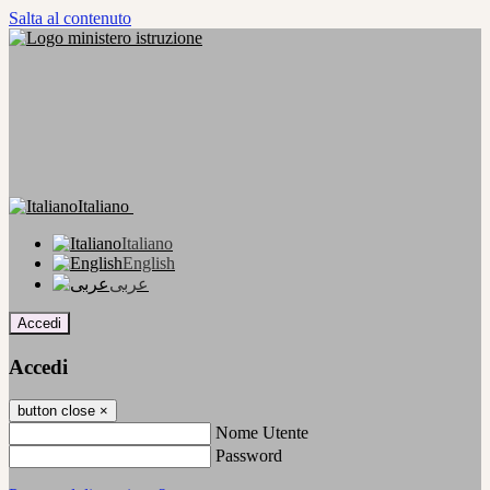
Salta al contenuto
Italiano
Italiano
English
عربى
Accedi
Accedi
button close
×
Nome Utente
Password