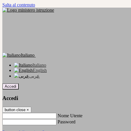
Salta al contenuto
Italiano
Italiano
English
عربى
Accedi
Accedi
button close
×
Nome Utente
Password