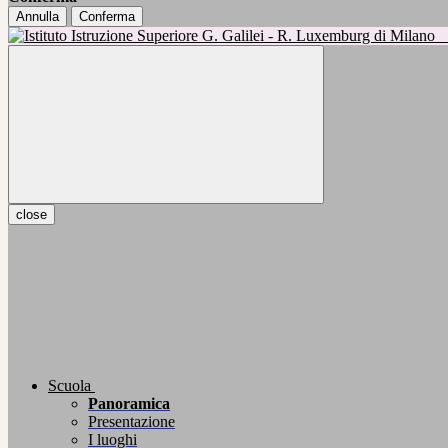
Annulla
Conferma
close
Scuola
Panoramica
Presentazione
I luoghi