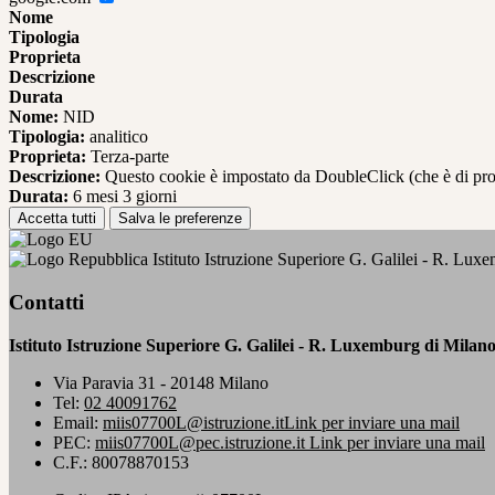
Nome
Tipologia
Proprieta
Descrizione
Durata
Nome:
NID
Tipologia:
analitico
Proprieta:
Terza-parte
Descrizione:
Questo cookie è impostato da DoubleClick (che è di propriet
Durata:
6 mesi 3 giorni
Accetta tutti
Salva le preferenze
Istituto Istruzione Superiore G. Galilei - R. Lux
Contatti
Istituto Istruzione Superiore G. Galilei - R. Luxemburg di Milan
Via Paravia 31 - 20148 Milano
Tel:
02 40091762
Email:
miis07700L@istruzione.it
Link per inviare una mail
PEC:
miis07700L@pec.istruzione.it
Link per inviare una mail
C.F.: 80078870153