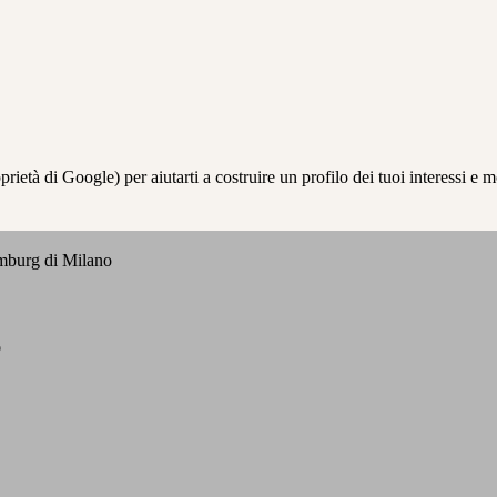
à di Google) per aiutarti a costruire un profilo dei tuoi interessi e most
emburg di Milano
o