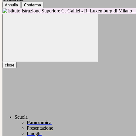
Annulla
Conferma
close
Scuola
Panoramica
Presentazione
I luoghi