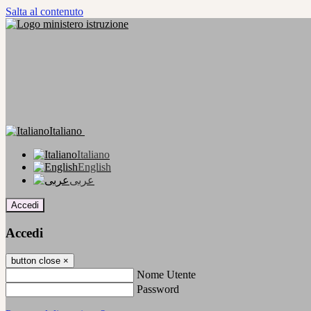
Salta al contenuto
Italiano
Italiano
English
عربى
Accedi
Accedi
button close
×
Nome Utente
Password