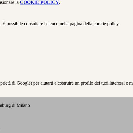
isionare la
COOKIE POLICY
.
 È possibile consultare l'elenco nella pagina della cookie policy.
à di Google) per aiutarti a costruire un profilo dei tuoi interessi e most
emburg di Milano
o