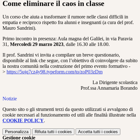
Come eliminare il caos in classe
Un corso che aiuta a trasformare il rumore nelle classi difficili in
empatia e reciproco rispetto fra alunni e insegnanti (a cura del prof.
Mauro Sandrini).
Primo incontro in presenza: Aula magna del Galilei, in via Paravia
31,
Mercoledì 29 marzo 2023
, dalle 16.30 alle 18.00.
Il prof. Sandrini vi invita a compilare un breve questionario,
disponibile al link che segue, con l’obiettivo di coinvolgere da subito
la nostra comunità nella costruzione del primo evento formativo -
>
https://5ujq7cz4y98.typeform.com/to/zoP03zDm
La Dirigente scolastica
Prof.ssa Annamaria Borando
Notizie
Questo sito o gli strumenti terzi da questo utilizzati si avvalgono di
cookie necessari al funzionamento ed utili alle finalità illustrate nella
COOKIE POLICY
.
Personalizza
Rifiuta tutti
i cookies
Accetta tutti
i cookies
Gestione cookie