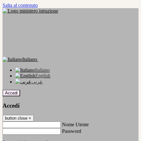
Salta al contenuto
Italiano
Italiano
English
عربى
Accedi
Accedi
button close
×
Nome Utente
Password