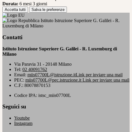
Durata:
6 mesi 3 giorni
Accetta tutti
Salva le preferenze
Istituto Istruzione Superiore G. Galilei - R.
Luxemburg di Milano
Contatti
Istituto Istruzione Superiore G. Galilei - R. Luxemburg di
Milano
Via Paravia 31 - 20148 Milano
Tel:
02 40091762
Email:
miis07700L@istruzione.it
Link per inviare una mail
PEC:
miis07700L@pec.istruzione.it
Link per inviare una mail
C.F.: 80078870153
Codice IPA: istsc_miis07700L
Seguici su
Youtube
Instagram