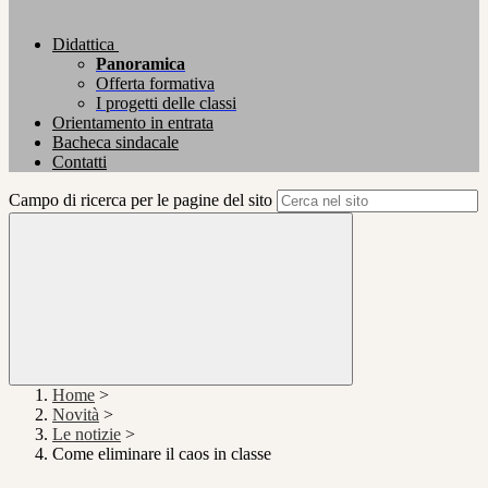
Didattica
Panoramica
Offerta formativa
I progetti delle classi
Orientamento in entrata
Bacheca sindacale
Contatti
Campo di ricerca per le pagine del sito
Home
>
Novità
>
Le notizie
>
Come eliminare il caos in classe