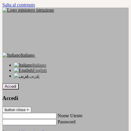
Salta al contenuto
Italiano
Italiano
English
عربى
Accedi
Accedi
button close
×
Nome Utente
Password