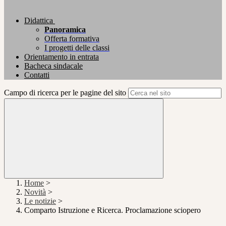
Didattica
Panoramica
Offerta formativa
I progetti delle classi
Orientamento in entrata
Bacheca sindacale
Contatti
Campo di ricerca per le pagine del sito
Home
>
Novità
>
Le notizie
>
Comparto Istruzione e Ricerca. Proclamazione sciopero