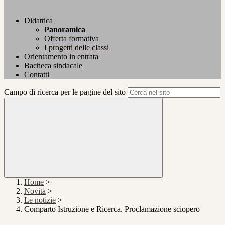
Didattica
Panoramica
Offerta formativa
I progetti delle classi
Orientamento in entrata
Bacheca sindacale
Contatti
Campo di ricerca per le pagine del sito
Home
>
Novità
>
Le notizie
>
Comparto Istruzione e Ricerca. Proclamazione sciopero