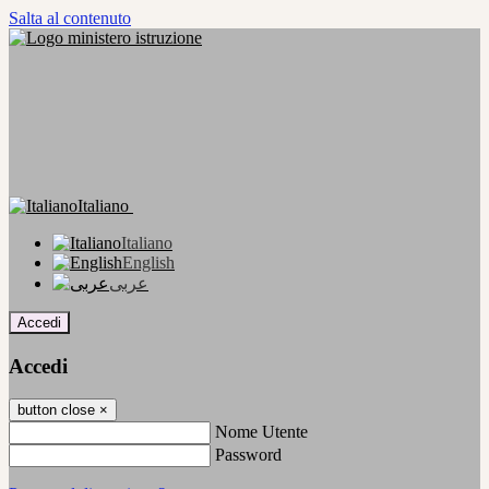
Salta al contenuto
Italiano
Italiano
English
عربى
Accedi
Accedi
button close
×
Nome Utente
Password