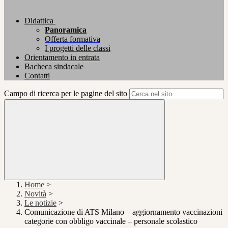
Didattica
Panoramica
Offerta formativa
I progetti delle classi
Orientamento in entrata
Bacheca sindacale
Contatti
Campo di ricerca per le pagine del sito
Home
>
Novità
>
Le notizie
>
Comunicazione di ATS Milano – aggiornamento vaccinazioni
categorie con obbligo vaccinale – personale scolastico