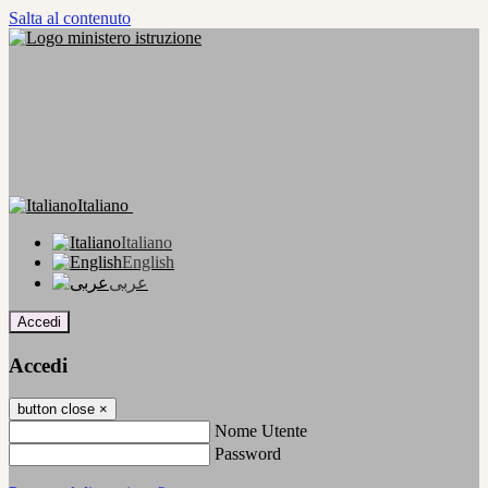
Salta al contenuto
Italiano
Italiano
English
عربى
Accedi
Accedi
button close
×
Nome Utente
Password