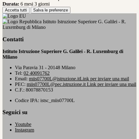
Durata:
6 mesi 3 giorni
Accetta tutti
Salva le preferenze
Istituto Istruzione Superiore G. Galilei - R.
Luxemburg di Milano
Contatti
Istituto Istruzione Superiore G. Galilei - R. Luxemburg di
Milano
Via Paravia 31 - 20148 Milano
Tel:
02 40091762
Email:
miis07700L@istruzione.it
Link per inviare una mail
PEC:
miis07700L@pec.istruzione.it
Link per inviare una mail
C.F.: 80078870153
Codice IPA: istsc_miis07700L
Seguici su
Youtube
Instagram