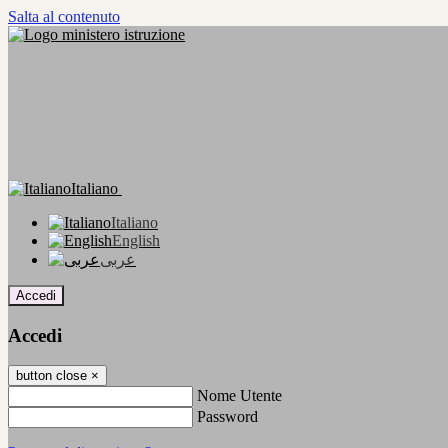
Salta al contenuto
Italiano
Italiano
English
عربى
Accedi
Accedi
button close
×
Nome Utente
Password