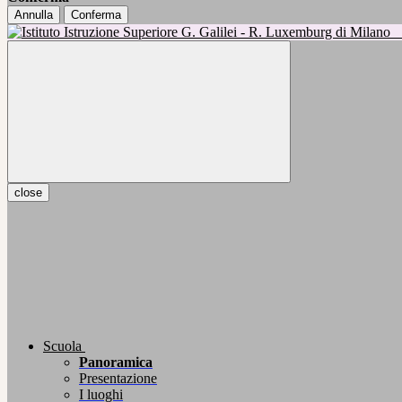
Annulla
Conferma
close
Scuola
Panoramica
Presentazione
I luoghi