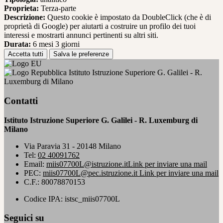
Proprieta:
Terza-parte
Descrizione:
Questo cookie è impostato da DoubleClick (che è di
proprietà di Google) per aiutarti a costruire un profilo dei tuoi
interessi e mostrarti annunci pertinenti su altri siti.
Durata:
6 mesi 3 giorni
Accetta tutti
Salva le preferenze
Istituto Istruzione Superiore G. Galilei - R.
Luxemburg di Milano
Contatti
Istituto Istruzione Superiore G. Galilei - R. Luxemburg di
Milano
Via Paravia 31 - 20148 Milano
Tel:
02 40091762
Email:
miis07700L@istruzione.it
Link per inviare una mail
PEC:
miis07700L@pec.istruzione.it
Link per inviare una mail
C.F.: 80078870153
Codice IPA: istsc_miis07700L
Seguici su