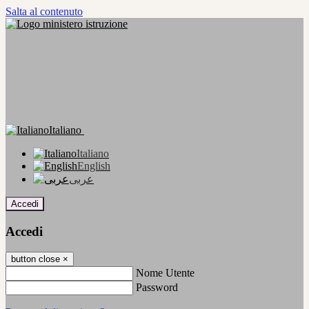
Salta al contenuto
Italiano
Italiano
English
عربى
Accedi
Accedi
button close
×
Nome Utente
Password