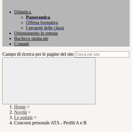
Didattica
Panoramica
Offerta formativa
I progetti delle classi
Orientamento in entrata
Bacheca sindacale
Contatti
Campo di ricerca per le pagine del sito
Home
>
Novità
>
Le notizie
>
Concorsi personale ATA - Profili A e B