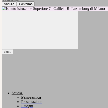
Annulla
Conferma
close
Scuola
Panoramica
Presentazione
I luoghi