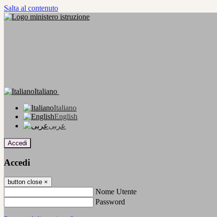
Salta al contenuto
Italiano
Italiano
English
عربى
Accedi
Accedi
button close
×
Nome Utente
Password