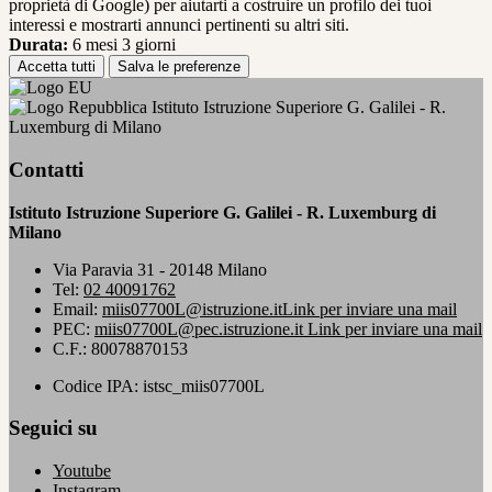
proprietà di Google) per aiutarti a costruire un profilo dei tuoi
interessi e mostrarti annunci pertinenti su altri siti.
Durata:
6 mesi 3 giorni
Accetta tutti
Salva le preferenze
Istituto Istruzione Superiore G. Galilei - R.
Luxemburg di Milano
Contatti
Istituto Istruzione Superiore G. Galilei - R. Luxemburg di
Milano
Via Paravia 31 - 20148 Milano
Tel:
02 40091762
Email:
miis07700L@istruzione.it
Link per inviare una mail
PEC:
miis07700L@pec.istruzione.it
Link per inviare una mail
C.F.: 80078870153
Codice IPA: istsc_miis07700L
Seguici su
Youtube
Instagram