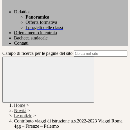
Didattica
Panoramica
Offerta formativa
I progetti delle classi
Orientamento in entrata
Bacheca sindacale
Contatti
Campo di ricerca per le pagine del sito
Home
>
Novità
>
Le notizie
>
Contributo viaggi di istruzione a.s.2022-2023 Viaggi Roma
4gg – Firenze – Palermo