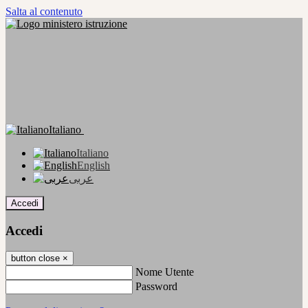
Salta al contenuto
Italiano
Italiano
English
عربى
Accedi
Accedi
button close
×
Nome Utente
Password