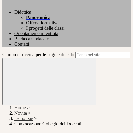
Didattica
Panoramica
Offerta formativa
I progetti delle classi
Orientamento in entrata
Bacheca sindacale
Contatti
Campo di ricerca per le pagine del sito
Home
>
Novità
>
Le notizie
>
Convocazione Collegio dei Docenti