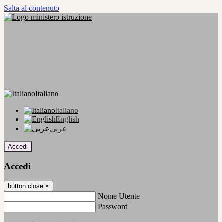
Salta al contenuto
Italiano
Italiano
English
عربى
Accedi
Accedi
button close
×
Nome Utente
Password