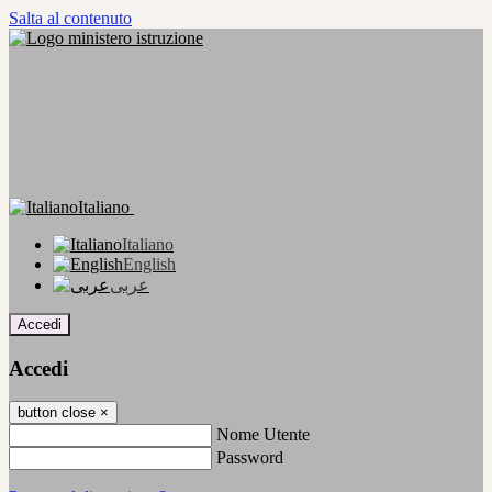
Salta al contenuto
Italiano
Italiano
English
عربى
Accedi
Accedi
button close
×
Nome Utente
Password