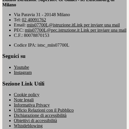
Milano
Via Paravia 31 - 20148 Milano
Tel:
02 40091762
Email:
miis07700L@istruzione.it
Link per inviare una mail
PEC:
miis07700L@pec.istruzione.it
Link per inviare una mail
C.F.: 80078870153
Codice IPA: istsc_miis07700L
Seguici su
Youtube
Instagram
Sezione Link Utili
Cookie policy
Note legali
Informativa Privacy
Ufficio Relazioni con il Pubblico
Dichiarazione di accessibilità
Obiettivi di accessibilità
Whistleblowing