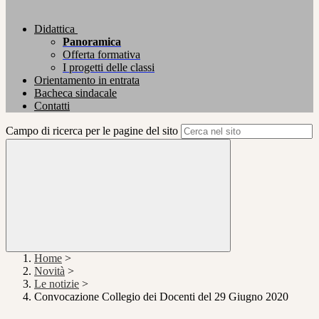
Didattica
Panoramica
Offerta formativa
I progetti delle classi
Orientamento in entrata
Bacheca sindacale
Contatti
Campo di ricerca per le pagine del sito
Home
>
Novità
>
Le notizie
>
Convocazione Collegio dei Docenti del 29 Giugno 2020