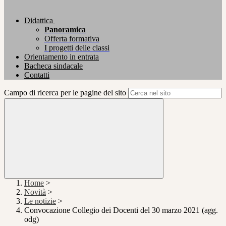
Didattica
Panoramica
Offerta formativa
I progetti delle classi
Orientamento in entrata
Bacheca sindacale
Contatti
Campo di ricerca per le pagine del sito
Home
>
Novità
>
Le notizie
>
Convocazione Collegio dei Docenti del 30 marzo 2021 (agg.
odg)