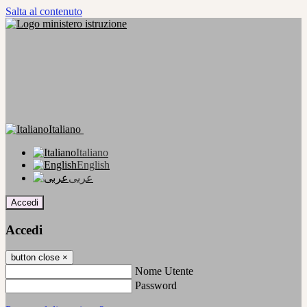
Salta al contenuto
Italiano
Italiano
English
عربى
Accedi
Accedi
button close
×
Nome Utente
Password