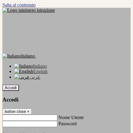
Salta al contenuto
Italiano
Italiano
English
عربى
Accedi
Accedi
button close
×
Nome Utente
Password