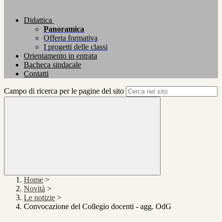
Didattica
Panoramica
Offerta formativa
I progetti delle classi
Orientamento in entrata
Bacheca sindacale
Contatti
Campo di ricerca per le pagine del sito
Home
>
Novità
>
Le notizie
>
Convocazione del Collegio docenti - agg. OdG