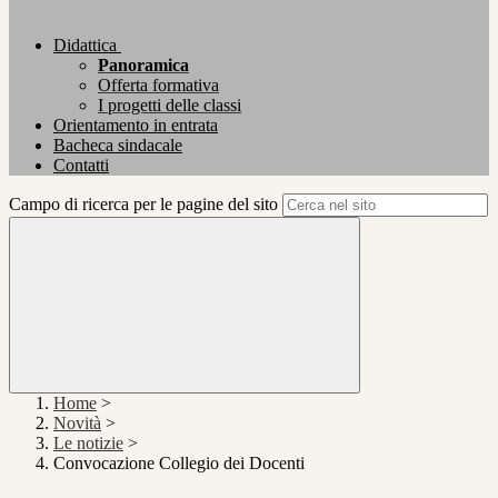
Didattica
Panoramica
Offerta formativa
I progetti delle classi
Orientamento in entrata
Bacheca sindacale
Contatti
Campo di ricerca per le pagine del sito
Home
>
Novità
>
Le notizie
>
Convocazione Collegio dei Docenti