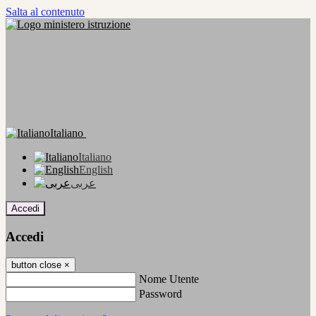
Salta al contenuto
Italiano
Italiano
English
عربى
Accedi
Accedi
button close
×
Nome Utente
Password