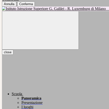
Annulla
Conferma
close
Scuola
Panoramica
Presentazione
I luoghi