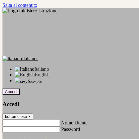
Salta al contenuto
Italiano
Italiano
English
عربى
Accedi
Accedi
button close
×
Nome Utente
Password