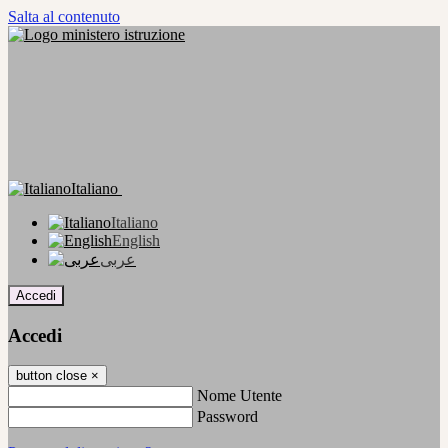
Salta al contenuto
Italiano
Italiano
English
عربى
Accedi
Accedi
button close
×
Nome Utente
Password