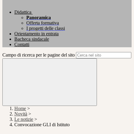
Didattica
Panoramica
Offerta formativa
I progetti delle classi
Orientamento in entrata
Bacheca sindacale
Contatti
Campo di ricerca per le pagine del sito
Home
>
Novità
>
Le notizie
>
Convocazione GLI di Istituto