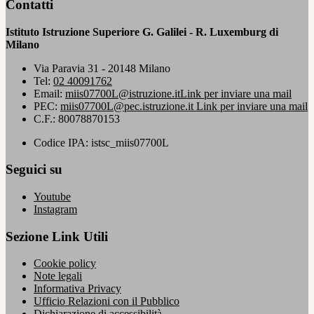
Contatti
Istituto Istruzione Superiore G. Galilei - R. Luxemburg di
Milano
Via Paravia 31 - 20148 Milano
Tel:
02 40091762
Email:
miis07700L@istruzione.it
Link per inviare una mail
PEC:
miis07700L@pec.istruzione.it
Link per inviare una mail
C.F.: 80078870153
Codice IPA: istsc_miis07700L
Seguici su
Youtube
Instagram
Sezione Link Utili
Cookie policy
Note legali
Informativa Privacy
Ufficio Relazioni con il Pubblico
Dichiarazione di accessibilità