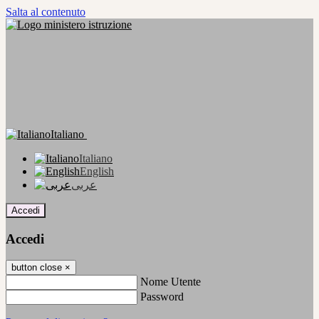
Salta al contenuto
Italiano
Italiano
English
عربى
Accedi
Accedi
button close
×
Nome Utente
Password