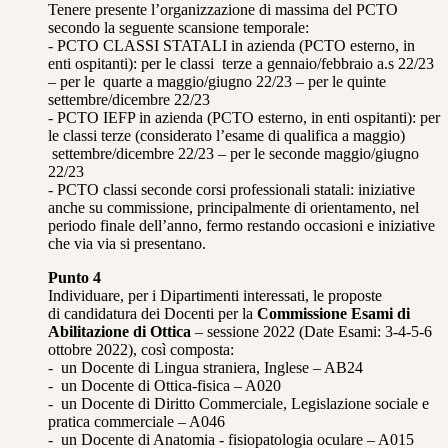
Tenere presente l’organizzazione di massima del PCTO
secondo la seguente scansione temporale:
- PCTO CLASSI STATALI in azienda (PCTO esterno, in
enti ospitanti): per le classi terze a gennaio/febbraio a.s 22/23
– per le quarte a maggio/giugno 22/23 – per le quinte
settembre/dicembre 22/23
- PCTO IEFP in azienda (PCTO esterno, in enti ospitanti): per
le classi terze (considerato l’esame di qualifica a maggio)
settembre/dicembre 22/23 – per le seconde maggio/giugno
22/23
- PCTO classi seconde corsi professionali statali: iniziative
anche su commissione, principalmente di orientamento, nel
periodo finale dell’anno, fermo restando occasioni e iniziative
che via via si presentano.
Punto 4
Individuare, per i Dipartimenti interessati, le proposte
di candidatura dei Docenti per la
Commissione Esami di
Abilitazione di Ottica
– sessione 2022 (Date Esami: 3-4-5-6
ottobre 2022), così composta:
- un Docente di Lingua straniera, Inglese – AB24
- un Docente di Ottica-fisica – A020
- un Docente di Diritto Commerciale, Legislazione sociale e
pratica commerciale – A046
- un Docente di Anatomia - fisiopatologia oculare – A015