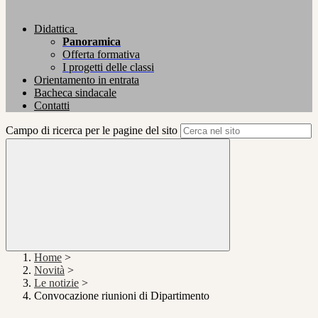
Didattica
Panoramica
Offerta formativa
I progetti delle classi
Orientamento in entrata
Bacheca sindacale
Contatti
Campo di ricerca per le pagine del sito
Home
>
Novità
>
Le notizie
>
Convocazione riunioni di Dipartimento