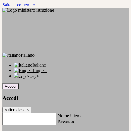
Salta al contenuto
Italiano
Italiano
English
عربى
Accedi
Accedi
button close
×
Nome Utente
Password