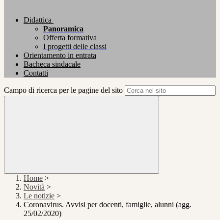
Didattica
Panoramica
Offerta formativa
I progetti delle classi
Orientamento in entrata
Bacheca sindacale
Contatti
Campo di ricerca per le pagine del sito
Home
>
Novità
>
Le notizie
>
Coronavirus. Avvisi per docenti, famiglie, alunni (agg.
25/02/2020)