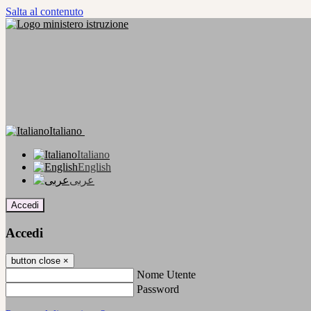
Salta al contenuto
Italiano
Italiano
English
عربى
Accedi
Accedi
button close
×
Nome Utente
Password