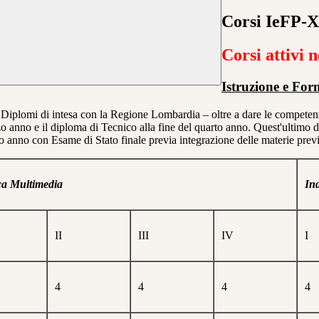
Corsi IeFP
Corsi attivi 
Istruzione e For
 Diplomi di intesa con la Regione Lombardia – oltre a dare le competenze
rzo anno e il diploma di Tecnico alla fine del quarto anno. Quest'ultim
to anno con Esame di Stato finale previa integrazione delle materie previst
ca Multimedia
Ind
II
III
IV
I
4
4
4
4