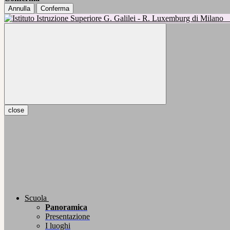
Annulla
Conferma
close
Scuola
Panoramica
Presentazione
I luoghi