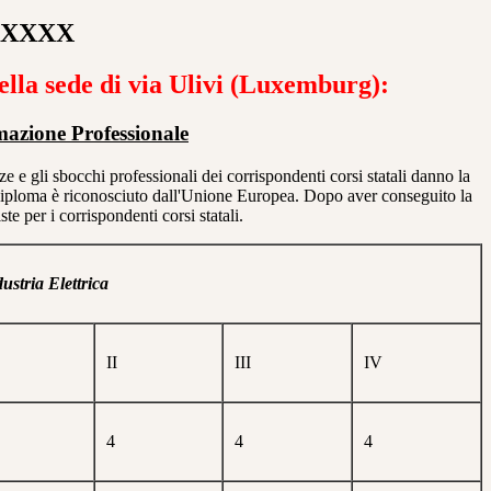
-XXXXX
nella sede di via Ulivi (Luxemburg):
mazione Professionale
 e gli sbocchi professionali dei corrispondenti corsi statali danno la
o diploma è riconosciuto dall'Unione Europea. Dopo aver conseguito la
e per i corrispondenti corsi statali.
ustria Elettrica
II
III
IV
4
4
4