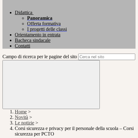
Didattica
Panoramica
Offerta formativa
I progetti delle classi
Orientamento in entrata
Bacheca sindacale
Contatti
Campo di ricerca per le pagine del sito
Home
>
Novità
>
Le notizie
>
Corsi sicurezza e privacy per il personale della scuola – Corsi
sicurezza per PCTO