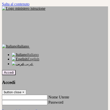
Salta al contenuto
Italiano
Italiano
English
عربى
Accedi
Accedi
button close
×
Nome Utente
Password