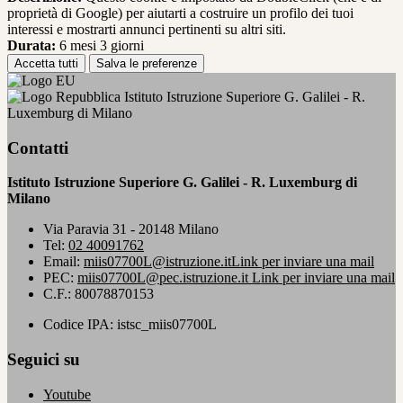
proprietà di Google) per aiutarti a costruire un profilo dei tuoi
interessi e mostrarti annunci pertinenti su altri siti.
Durata:
6 mesi 3 giorni
Accetta tutti
Salva le preferenze
Istituto Istruzione Superiore G. Galilei - R.
Luxemburg di Milano
Contatti
Istituto Istruzione Superiore G. Galilei - R. Luxemburg di
Milano
Via Paravia 31 - 20148 Milano
Tel:
02 40091762
Email:
miis07700L@istruzione.it
Link per inviare una mail
PEC:
miis07700L@pec.istruzione.it
Link per inviare una mail
C.F.: 80078870153
Codice IPA: istsc_miis07700L
Seguici su
Youtube