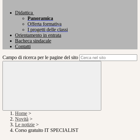
Didattica
Panoramica
Offerta formativa
I progetti delle classi
Orientamento in entrata
Bacheca sindacale
Contatti
Campo di ricerca per le pagine del sito
Home
>
Novità
>
Le notizie
>
Corso gratuito IT SPECIALIST