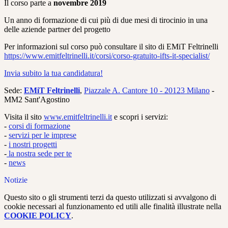
Il corso parte a
novembre 2019
Un anno di formazione di cui più di due mesi di tirocinio in una
delle aziende partner del progetto
Per informazioni sul corso può consultare il sito di EMiT Feltrinelli
https://www.emitfeltrinelli.
it/corsi/corso-gratuito-ifts-
it-specialist/
Invia subito la tua candidatura!
Sede:
EMiT Feltrinelli
,
Piazzale A. Cantore 10 - 20123 Milano
-
MM2 Sant'Agostino
Visita il sito
www.emitfeltrinelli.it
e scopri i servizi:
-
corsi di formazione
-
servizi per le imprese
-
i nostri progetti
-
la nostra sede per te
-
news
Notizie
Questo sito o gli strumenti terzi da questo utilizzati si avvalgono di
cookie necessari al funzionamento ed utili alle finalità illustrate nella
COOKIE POLICY
.