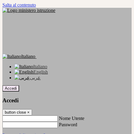
Salta al contenuto
Italiano
Italiano
English
عربى
Accedi
Accedi
button close
×
Nome Utente
Password