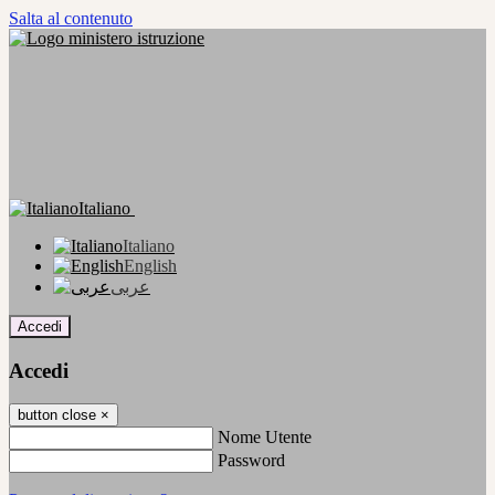
Salta al contenuto
Italiano
Italiano
English
عربى
Accedi
Accedi
button close
×
Nome Utente
Password