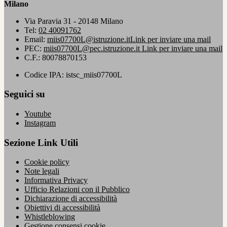
Milano
Via Paravia 31 - 20148 Milano
Tel:
02 40091762
Email:
miis07700L@istruzione.it
Link per inviare una mail
PEC:
miis07700L@pec.istruzione.it
Link per inviare una mail
C.F.: 80078870153
Codice IPA: istsc_miis07700L
Seguici su
Youtube
Instagram
Sezione Link Utili
Cookie policy
Note legali
Informativa Privacy
Ufficio Relazioni con il Pubblico
Dichiarazione di accessibilità
Obiettivi di accessibilità
Whistleblowing
Gestione consensi cookie