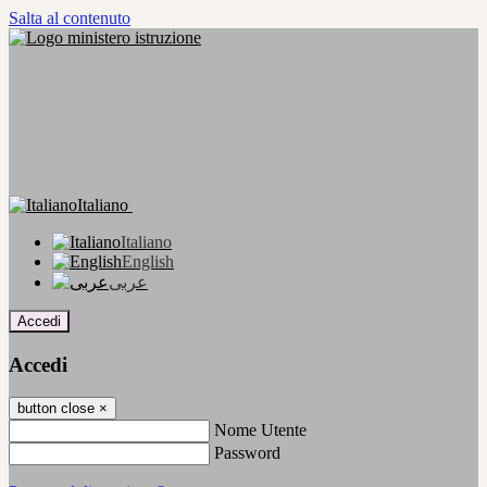
Salta al contenuto
Italiano
Italiano
English
عربى
Accedi
Accedi
button close
×
Nome Utente
Password