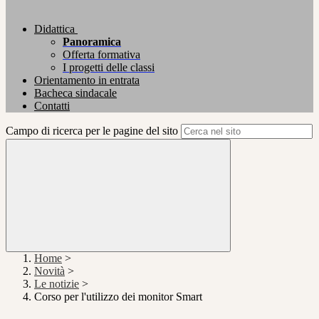
Didattica
Panoramica
Offerta formativa
I progetti delle classi
Orientamento in entrata
Bacheca sindacale
Contatti
Campo di ricerca per le pagine del sito
Home
>
Novità
>
Le notizie
>
Corso per l'utilizzo dei monitor Smart