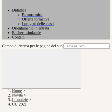
Didattica
Panoramica
Offerta formativa
I progetti delle classi
Orientamento in entrata
Bacheca sindacale
Contatti
Campo di ricerca per le pagine del sito
Home
>
Novità
>
Le notizie
>
CU 2021