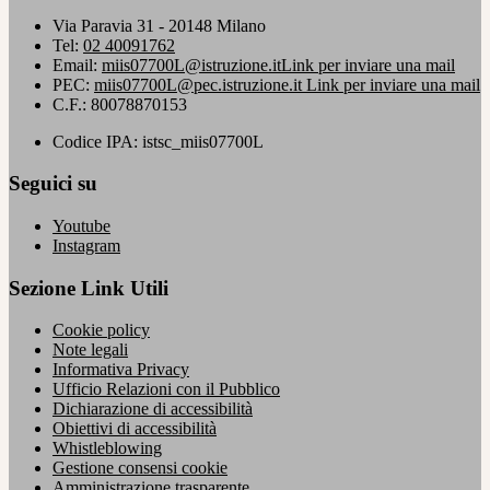
Via Paravia 31 - 20148 Milano
Tel:
02 40091762
Email:
miis07700L@istruzione.it
Link per inviare una mail
PEC:
miis07700L@pec.istruzione.it
Link per inviare una mail
C.F.: 80078870153
Codice IPA: istsc_miis07700L
Seguici su
Youtube
Instagram
Sezione Link Utili
Cookie policy
Note legali
Informativa Privacy
Ufficio Relazioni con il Pubblico
Dichiarazione di accessibilità
Obiettivi di accessibilità
Whistleblowing
Gestione consensi cookie
Amministrazione trasparente