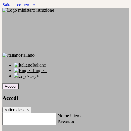
Salta al contenuto
Italiano
Italiano
English
عربى
Accedi
Accedi
button close
×
Nome Utente
Password